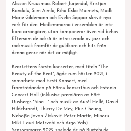
Alisson Kruusmaa, Robert Jürjendal, Kristjan
Randalu, Siim Aimla, Riho Esko Maimets, Madli
Marje Gildemann och Evelin Seppar skrivit nya
verk för den. Medlemmarna i ensemblen är inte
bara arrangörer, utan komponerar även vid behov.
Eftersom de också är intresserade av jazz och
rockmusik framför de guldkorn och hits från
denna genre när det är möjligt.
Kvartettens första konserter, med titeln "The
Beauty of the Beat", ägde rum hösten 2021, i
samarbete med Eesti Konsert, med
framträdanden på Pärnu konserthus och Estonia
Concert Hall (inklusive premiären av Pärt
Uusbergs "Sina ..." och musik av Aurél Holló, David
Hildebrandt, Thierry De Mey, Pius Cheung,
Nebojša Jovan Živković, Peter Martin, Minoru
Miki, Lauri Metsvahi och Argo Vals).
Sensommaren 2022 spelade de på Buxtehude