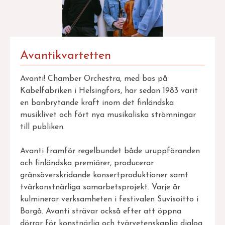
Avantikvartetten
Avanti! Chamber Orchestra, med bas på
Kabelfabriken i Helsingfors, har sedan 1983 varit
en banbrytande kraft inom det finländska
musiklivet och fört nya musikaliska strömningar
till publiken.
Avanti framför regelbundet både uruppföranden
och finländska premiärer, producerar
gränsöverskridande konsertproduktioner samt
tvärkonstnärliga samarbetsprojekt. Varje år
kulminerar verksamheten i festivalen Suvisoitto i
Borgå.
Avanti strävar också efter att öppna
dörrar för konstnärlig och tvärvetenskaplig dialog