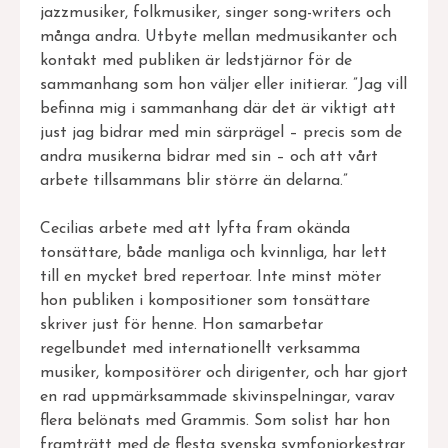
jazzmusiker, folkmusiker, singer song-writers och
många andra. Utbyte mellan medmusikanter och
kontakt med publiken är ledstjärnor för de
sammanhang som hon väljer eller initierar. ”Jag vill
befinna mig i sammanhang där det är viktigt att
just jag bidrar med min särprägel – precis som de
andra musikerna bidrar med sin – och att vårt
arbete tillsammans blir större än delarna.”
Cecilias arbete med att lyfta fram okända
tonsättare, både manliga och kvinnliga, har lett
till en mycket bred repertoar. Inte minst möter
hon publiken i kompositioner som tonsättare
skriver just för henne. Hon samarbetar
regelbundet med internationellt verksamma
musiker, kompositörer och dirigenter, och har gjort
en rad uppmärksammade skivinspelningar, varav
flera belönats med Grammis. Som solist har hon
framträtt med de flesta svenska symfoniorkestrar