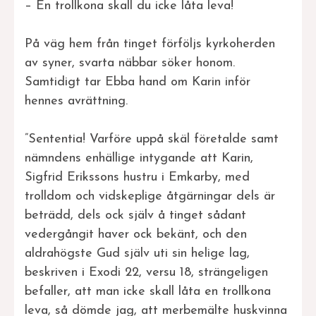
– En trollkona skall du icke låta leva!
På väg hem från tinget förföljs kyrkoherden
av syner, svarta näbbar söker honom.
Samtidigt tar Ebba hand om Karin inför
hennes avrättning.
”Sententia! Varföre uppå skäl företalde samt
nämndens enhällige intygande att Karin,
Sigfrid Erikssons hustru i Emkarby, med
trolldom och vidskeplige åtgärningar dels är
beträdd, dels ock själv å tinget sådant
vedergångit haver ock bekänt, och den
aldrahögste Gud själv uti sin helige lag,
beskriven i Exodi 22, versu 18, strängeligen
befaller, att man icke skall låta en trollkona
leva, så dömde jag, att merbemälte huskvinna