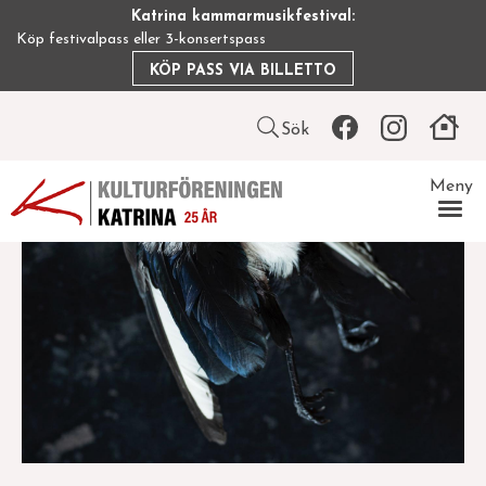
Hoppa
Katrina kammarmusikfestival:
till
Köp festivalpass eller 3-konsertspass
huvudinnehåll
KÖP PASS VIA BILLETTO
Leaderboard
Sök
icon
Meny