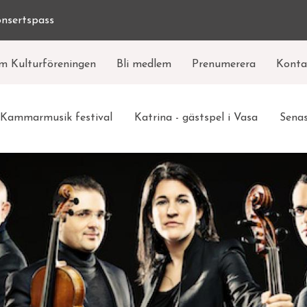
onsertspass
eaderboard
m Kulturföreningen
Bli medlem
Prenumerera
Konta
Huvudmeny
Kammarmusik festival
Katrina - gästspel i Vasa
Senas
nivå
)