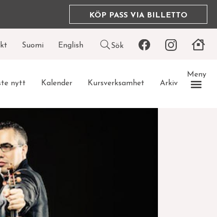
KÖP PASS VIA BILLETTO
Leaderboard
kt
Suomi
English
Sök
icon
Meny
te nytt
Kalender
Kursverksamhet
Arkiv