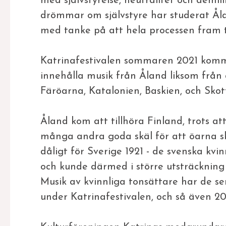
med självstyrelse, neutralitet och dem
drömmar om självstyre har studerat Åla
med tanke på att hela processen fram till 
Katrinafestivalen sommaren 2021 komme
innehålla musik från Åland liksom från
Färöarna, Katalonien, Baskien, och Skot
Åland kom att tillhöra Finland, trots att
många andra goda skäl för att öarna skul
dåligt för Sverige 1921 - de svenska kvin
och kunde därmed i större utsträckning
Musik av kvinnliga tonsättare har de sen
under Katrinafestivalen, och så även 20