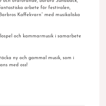
e och ordförande, Barbro Sundback,
fantastiska arbete för festivalen,
Barbros Kaffekvarn” med musikaliska
olospel och kammarmusik i samarbete
äcka ny och gammal musik, som i
ans med oss!