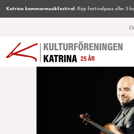
Hoppa
Katrina kammarmusikfestival:
Köp festivalpass eller 3-k
till
huvudinnehåll
L
O
(
1