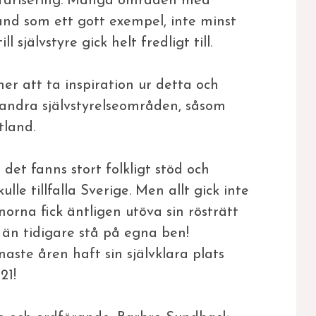
ilitarisering. Många områden med
nd som ett gott exempel, inte minst
självstyre gick helt fredligt till.
r att ta inspiration ur detta och
 andra självstyrelseområden, såsom
tland.
 det fanns stort folkligt stöd och
le tillfalla Sverige. Men allt gick inte
norna fick äntligen utöva sin rösträtt
 än tidigare stå på egna ben!
aste åren haft sin självklara plats
21!