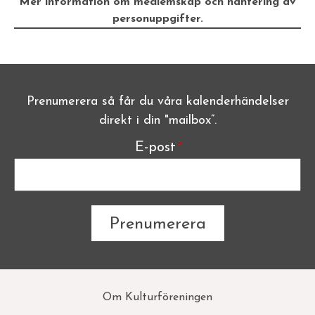
Mer information om medlemskap och hantering av
personuppgifter.
Prenumerera så får du våra kalenderhändelser
direkt i din "mailbox”.
E-post
The subscriber's email address.
Sidfot
Om Kulturföreningen