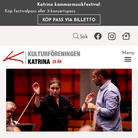
Hoppa
Katrina kammarmusikfestival:
till
Köp festivalpass eller 3-konsertspass
huvudinnehåll
KÖP PASS VIA BILLETTO
Leaderboard
Sök
icon
Meny