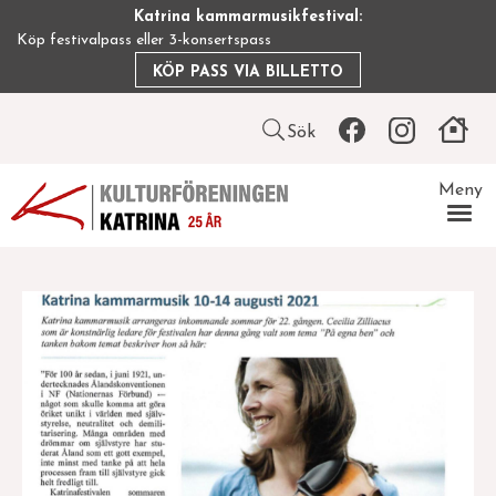
Hoppa
Katrina kammarmusikfestival:
till
Köp festivalpass eller 3-konsertspass
huvudinnehåll
KÖP PASS VIA BILLETTO
Leaderboard
Sök
icon
Meny