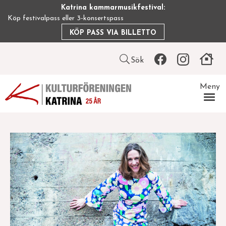
Hoppa
Katrina kammarmusikfestival:
till
Köp festivalpass eller 3-konsertspass
huvudinnehåll
KÖP PASS VIA BILLETTO
Leaderboard
Sök
icon
Meny