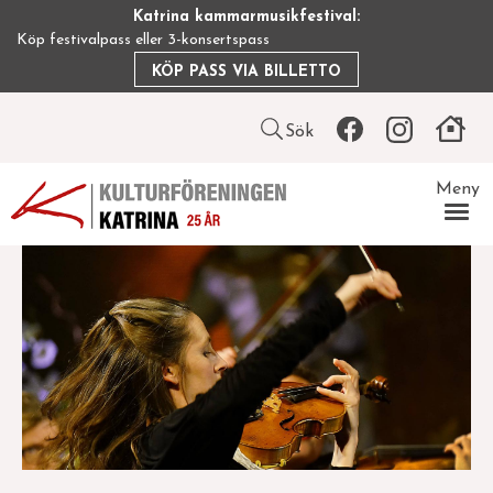
Hoppa
Katrina kammarmusikfestival:
till
Köp festivalpass eller 3-konsertspass
huvudinnehåll
KÖP PASS VIA BILLETTO
Leaderboard
Sök
icon
Meny