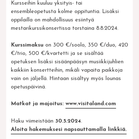
Kursseihin kuuluu yksityis- tai
ensembleopetusta kolme oppituntia. Lisäksi
oppilailla on mahdollisuus esiintyä
mestarikurssikonsertissa torstaina 8.8.2024.
Kurssimaksu
on 300 €/soolo, 350 €/duo, 420
€/trio, 500 €/kvartetti ja se sisältää
opetuksen lisäksi sisäänpääsyn musiikkijuhlien
kaikkiin konsertteihin, mikäli vapaita paikkoja
vain on jäljellä. Hintaan sisältyy myös lounas
opetuspäivinä.
Matkat ja majoitus:
www.visitaland.com
Haku viimeistään
30.5.2024
.
Aloita hakemuksesi napsauttamalla linkkiä.