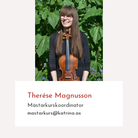
Therése Magnusson
Mästarkurskoordinator
mastarkurs@katrina.ax