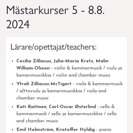
Mästarkurser 5 - 8.8.
2024
Lärare/opettajat/teachers:
Cecilia Zilliacus
,
Julia-Maria Kretz
,
Malin
William-Olsson -
violin & kammarmusik / viulu ja
kamarimusiikkia / violin and chamber music
Ylvali Zilliacus
-McTigert
- viola & kammarmusik
/ alttoviulu ja kamarimusiikkia / viola and
chamber music
Kati Raitinen
,
Carl-Oscar Østerlind
- cello &
kammarmusik / sello ja kamarimusiikkia / cello
and chamber music
Emil Holmström,
Kristoffer Hyldig
- piano