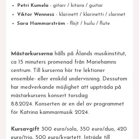
Petri Kumela
- gitarr / kitara / guitar
Viktor Wennesz
- klarinett / klarinetti / clarinet
Sara Hammarström
- flöjt / huilu / flute
Mästarkurserna
hålls på Ålands musikinstitut,
ca 15 minuters promenad från Mariehamns
centrum. Till kurserna hör tre lektioner
ensemble- eller enskild undervisning. Dessutom
har medverkande möjlighet att uppträda på
mästarkursens konsert torsdag
8.8.2024. Konserten är en del av programmet
för Katrina kammarmusik 2024.
Kursavgift
300 euro/solo, 350 euro/duo, 420
euro/trio, 500 euro/kvartett. Inträde till